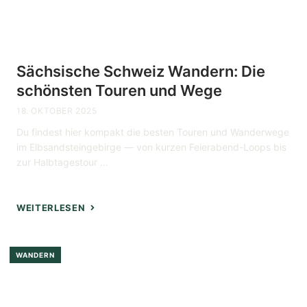
Sächsische Schweiz Wandern: Die
schönsten Touren und Wege
18. OKTOBER 2025
Du findest hier kompakt die besten Touren und Wanderwege
im Elbsandsteingebirge — von kurzen Feierabend-Loops bis
zur Halbtagestour ...
WEITERLESEN
WANDERN