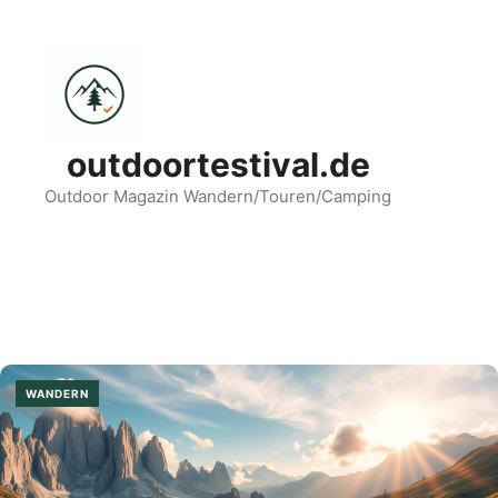
Zum
Inhalt
springen
outdoortestival.de
Outdoor Magazin Wandern/Touren/Camping
Menü
WANDERN