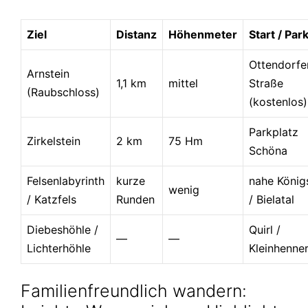
Ziel
Distanz
Höhenmeter
Start / Par
Ottendorfe
Arnstein
1,1 km
mittel
Straße
(Raubschloss)
(kostenlos)
Parkplatz
Zirkelstein
2 km
75 Hm
Schöna
Felsenlabyrinth
kurze
nahe König
wenig
/ Katzfels
Runden
/ Bielatal
Diebeshöhle /
Quirl /
—
—
Lichterhöhle
Kleinhenne
Familienfreundlich wandern: