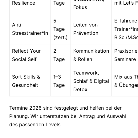
Resilience
Tage
mit Let’s 
Fokus
5
Erfahrene
Anti-
Leiten von
Tage
Trainer*in
Stresstrainer*in
Prävention
(zert.)
B.Sc./M.Sc
Reflect Your
2
Kommunikation
Praxisorie
Social Self
Tage
& Rollen
Seminare
Teamwork,
Soft Skills &
1–3
Mix aus T
Schlaf & Digital
Gesundheit
Tage
& Übunge
Detox
Termine 2026 sind festgelegt und helfen bei der
Planung. Wir unterstützen bei Antrag und Auswahl
des passenden Levels.