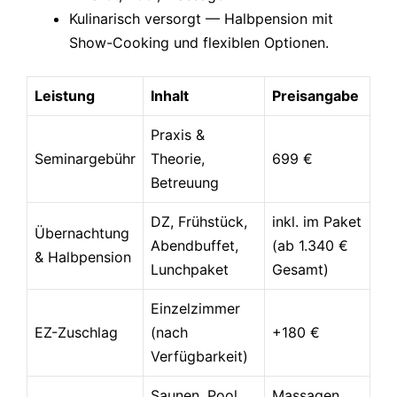
Kulinarisch versorgt — Halbpension mit
Show-Cooking und flexiblen Optionen.
Leistung
Inhalt
Preisangabe
Praxis &
Seminargebühr
Theorie,
699 €
Betreuung
DZ, Frühstück,
inkl. im Paket
Übernachtung
Abendbuffet,
(ab 1.340 €
& Halbpension
Lunchpaket
Gesamt)
Einzelzimmer
EZ-Zuschlag
(nach
+180 €
Verfügbarkeit)
Saunen, Pool,
Massagen