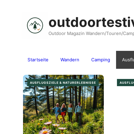
Zum
Inhalt
outdoortesti
springen
Outdoor Magazin Wandern/Touren/Cam
Startseite
Wandern
Camping
Ausfl
AUSFLUGSZIELE & NATURERLEBNISSE
AUSFLU