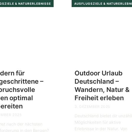
GSZIELE & NATURERLEBNISSE
AUSFLUGSZIELE & NATURERLEBN
dern für
Outdoor Urlaub
geschrittene –
Deutschland –
pruchsvolle
Wandern, Natur &
en optimal
Freiheit erleben
ereiten
3. DEZEMBER 2025
EMBER 2025
Deutschland bietet dir unzähl
Möglichkeiten für aktive
hst nach der nächsten
Erlebnisse in der Natur. Von
forderung in den Bergen?