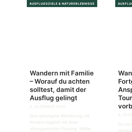
AUSFLUGSZIELE & NATURERLEBNISSE
AUSFLU
Wandern mit Familie
Wan
– Worauf du achten
Fort
solltest, damit der
Ans
Ausflug gelingt
Tour
vorb
3. DEZEMBER 2025
3. DEZ
Eine gelungene Wanderung mit
Kindern beginnt mit einer
Du suc
altersgerechten Planung. Wähle
Heraus