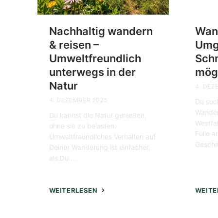
Nachhaltig wandern
Wan
& reisen –
Umg
Umweltfreundlich
Schn
unterwegs in der
mög
Natur
4. DEZ
4. DEZEMBER 2025
Du suc
Wander
Du kannst die Natur genießen,
Westfal
ohne sie zu belasten.
Fülle a
Umweltfreundliches Verhalten auf
Geschm
Deiner Wanderung ist einfacher,
als Du ...
WEITERLESEN
WEITE