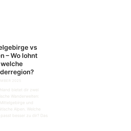
elgebirge vs
n – Wo lohnt
 welche
derregion?
EMBER 2025
land bietet dir zwei
tische Wanderwelten:
Mittelgebirge und
ätische Alpen. Welche
 passt besser zu dir? Das