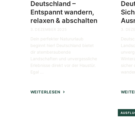
Deutschland –
Deut
Entspannt wandern,
Sich
relaxen & abschalten
Ausr
3. DEZEMBER 2025
3. DEZ
Dein perfekter Natururlaub
Deutsc
beginnt hier! Deutschland bietet
Landsc
dir atemberaubende
unverg
Landschaften und unvergessliche
Winter
Erlebnisse direkt vor der Haustür.
sicher 
Egal ...
wanders
WEITERLESEN
WEITE
AUSFLU