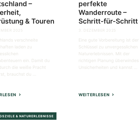
schland –
perfekte
erheit,
Wanderroute –
üstung & Touren
Schritt-für-Schritt
EMBER 2025
3. DEZEMBER 2025
hlands verschneite
Eine gute Vorbereitung ist der
haften laden zu
Schlüssel zu unvergesslichen
esslichen
Naturerlebnissen. Mit der
abenteuern ein. Damit du
richtigen Planung überwindes
durch die weiße Pracht
Unsicherheiten und kannst ...
t, brauchst du ...
RLESEN
WEITERLESEN
GSZIELE & NATURERLEBNISSE