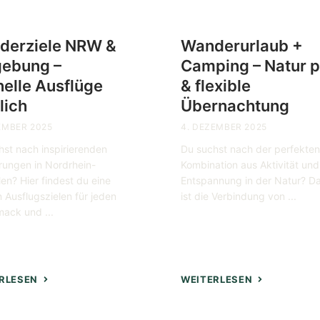
derziele NRW &
Wanderurlaub +
ebung –
Camping – Natur p
elle Ausflüge
& flexible
lich
Übernachtung
EMBER 2025
4. DEZEMBER 2025
hst nach inspirierenden
Du suchst nach der perfekte
ungen in Nordrhein-
Kombination aus Aktivität und
en? Hier findest du eine
Entspannung in der Natur? D
n Ausflugszielen für jeden
ist die Verbindung von ...
ack und ...
RLESEN
WEITERLESEN