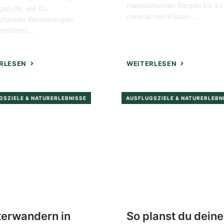
majestätischen Bergen bis zu
gen Dir, wie Du
malerischen Küsten ...
chsvolle Wanderungen
meisterst ...
RLESEN
WEITERLESEN
GSZIELE & NATURERLEBNISSE
AUSFLUGSZIELE & NATURERLEBN
erwandern in
So planst du deine