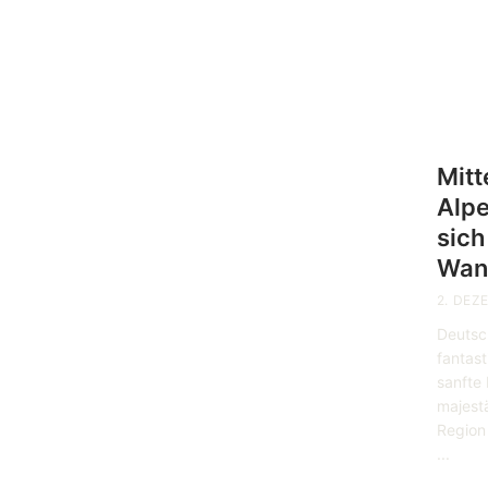
Mitt
Alpe
sich
Wan
2. DEZ
Deutsch
fantas
sanfte 
majest
Region
...