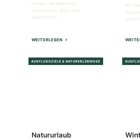
Routen, die Abenteuer
Wir zei
versprechen, aber nicht
anspru
überfordern. ...
sicher 
WEITERLESEN
WEITE
AUSFLUGSZIELE & NATURERLEBNISSE
AUSFLU
Natururlaub
Wint