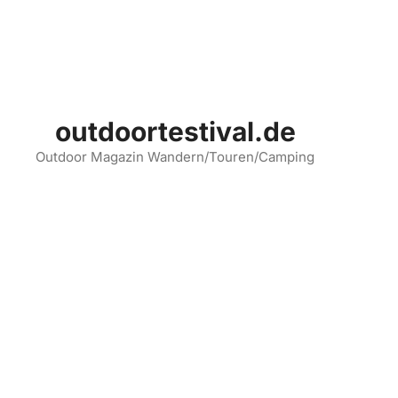
Zum
Inhalt
springen
outdoortestival.de
Outdoor Magazin Wandern/Touren/Camping
Menü