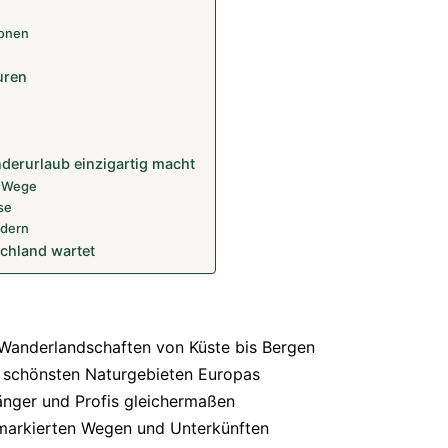
ionen
uren
derurlaub einzigartig macht
r Wege
se
ndern
schland wartet
e Wanderlandschaften von Küste bis Bergen
 schönsten Naturgebieten Europas
nger und Profis gleichermaßen
 markierten Wegen und Unterkünften