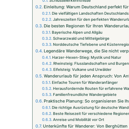
Schlüsselerkenntnisse
Einleitung: Warum Deutschland perfekt für
Die vielfältigen Landschaften Deutschlands
Jahreszeiten für den perfekten Wanderur
Die besten Regionen für Ihren Wanderurla
Bayerische Alpen und Allgäu
Schwarzwald und Mittelgebirge
Norddeutsche Tiefebene und Küstenregi
Legendäre Wanderwege, die Sie nicht verp
Harzer-Hexen-Stieg: Mystik und Natur
Rheinsteig: Flusslandschaften und Burge
Eifelsteig: Vulkane und Urwälder
Wanderurlaub für jeden Anspruch: Von Anf
Einfache Touren für Wanderanfänger
Herausfordernde Routen für erfahrene W
Familienfreundliche Wandergebiete
Praktische Planung: So organisieren Sie 
Die richtige Ausrüstung für deutsche Wa
Beste Reisezeit für verschiedene Regione
Anreise und Mobilität vor Ort
Unterkünfte für Wanderer: Von Berghütten 