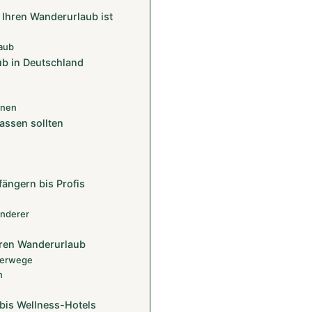
 Ihren Wanderurlaub ist
laub
ub in Deutschland
onen
assen sollten
n
ängern bis Profis
anderer
Ihren Wanderurlaub
nderwege
n
bis Wellness-Hotels