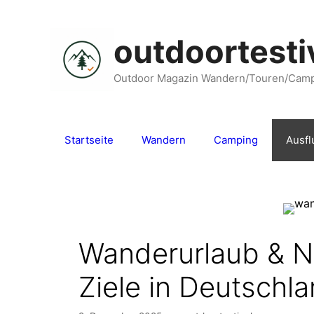
Zum
Inhalt
outdoortesti
springen
Outdoor Magazin Wandern/Touren/Cam
Startseite
Wandern
Camping
Ausfl
Wanderurlaub & N
Ziele in Deutschl