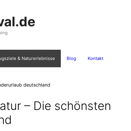
val.de
ping
ugsziele & Naturerlebnisse
Blog
Kontakt
atur – Die schönsten
and